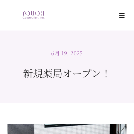
Skip
to
Togg
content
Navi
Home
6月 19, 2025
調剤薬局事業
新規薬局オープン！
医薬・医療関連 販売事業
会社情報
お問合せ