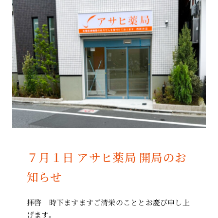
７月１日 アサヒ薬局 開局のお
知らせ
拝啓 時下ますますご清栄のこととお慶び申し上
げます。